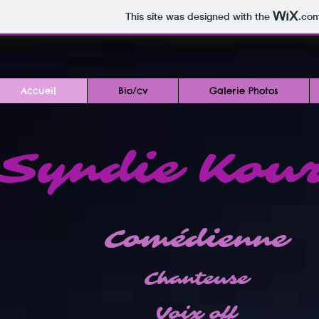
This site was designed with the
.co
Accueil
Bio/cv
Galerie Photos
Syndie Kour
Comédienne
Chanteuse
V
oix off